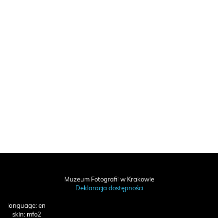
Muzeum Fotografii w Krakowie
Deklaracja dostępności
language: en
skin: mfo2