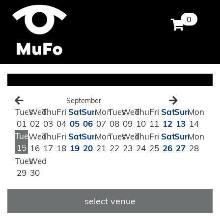
0
September
Tues
Wed
Thu
Fri
Sat
Sun
Mon
Tues
Wed
Thu
Fri
Sat
Sun
Mon
01
02
03
04
05
06
07
08
09
10
11
12
13
14
Tues
Wed
Thu
Fri
Sat
Sun
Mon
Tues
Wed
Thu
Fri
Sat
Sun
Mon
15
16
17
18
19
20
21
22
23
24
25
26
27
28
Tues
Wed
29
30
select venue