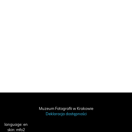
Muzeum Fotografii w Krakowie
Deklaracja dostępności
language: en
skin: mfo2