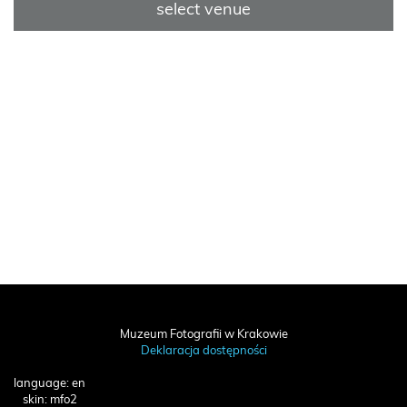
select venue
Muzeum Fotografii w Krakowie
Deklaracja dostępności
language: en
skin: mfo2