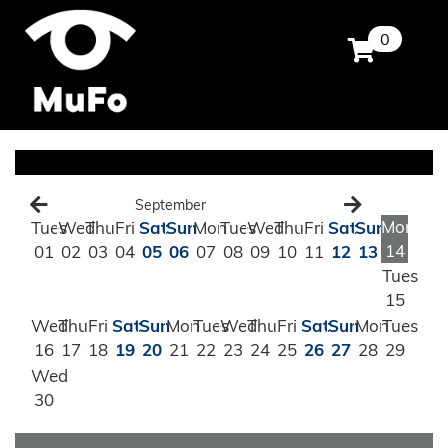
0
September
Mon
Tues
Wed
Thu
Fri
Sat
Sun
Mon
Tues
Wed
Thu
Fri
Sat
Sun
14
01
02
03
04
05
06
07
08
09
10
11
12
13
Tues
15
Wed
Thu
Fri
Sat
Sun
Mon
Tues
Wed
Thu
Fri
Sat
Sun
Mon
Tues
16
17
18
19
20
21
22
23
24
25
26
27
28
29
Wed
30