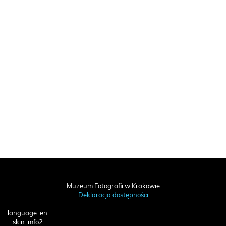
Muzeum Fotografii w Krakowie
Deklaracja dostępności
language: en
skin: mfo2