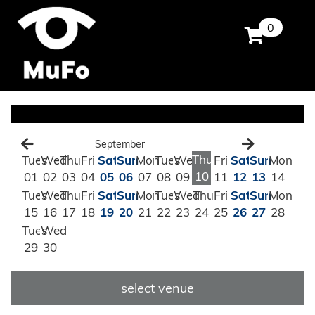
0
September
Thu
Tues
Wed
Thu
Fri
Sat
Sun
Mon
Tues
Wed
Fri
Sat
Sun
Mon
10
01
02
03
04
05
06
07
08
09
11
12
13
14
Tues
Wed
Thu
Fri
Sat
Sun
Mon
Tues
Wed
Thu
Fri
Sat
Sun
Mon
15
16
17
18
19
20
21
22
23
24
25
26
27
28
Tues
Wed
29
30
select venue