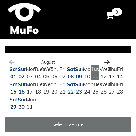
0
August
Tues
Sat
Sun
Mon
Tues
Wed
Thu
Fri
Sat
Sun
Mon
Wed
Thu
Fri
11
01
02
03
04
05
06
07
08
09
10
12
13
14
Sat
Sun
Mon
Tues
Wed
Thu
Fri
Sat
Sun
Mon
Tues
Wed
Thu
Fri
15
16
17
18
19
20
21
22
23
24
25
26
27
28
Sat
Sun
Mon
29
30
31
select venue