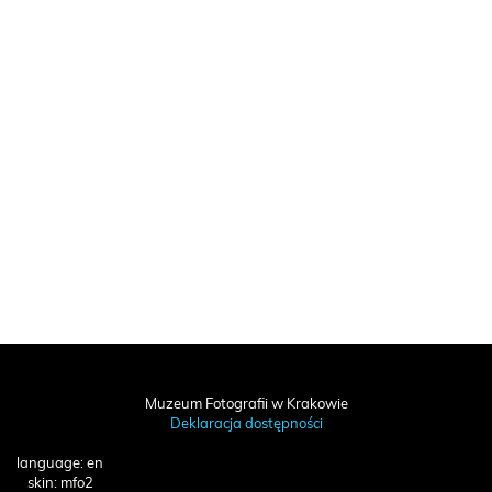
Muzeum Fotografii w Krakowie
Deklaracja dostępności
language: en
skin: mfo2