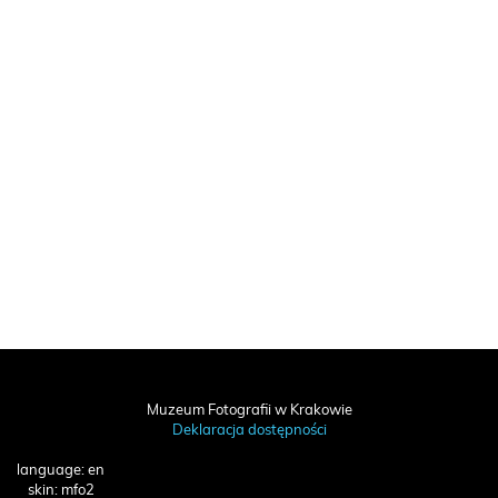
Muzeum Fotografii w Krakowie
Deklaracja dostępności
language: en
skin: mfo2