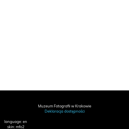
Muzeum Fotografii w Krakowie
Deklaracja dostępności
language: en
skin: mfo2