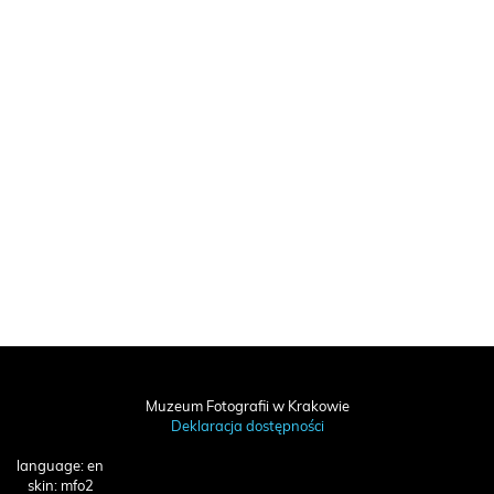
Muzeum Fotografii w Krakowie
Deklaracja dostępności
language: en
skin: mfo2