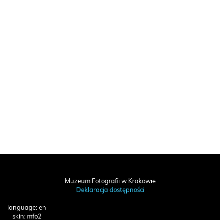
Muzeum Fotografii w Krakowie
Deklaracja dostępności
language: en
skin: mfo2